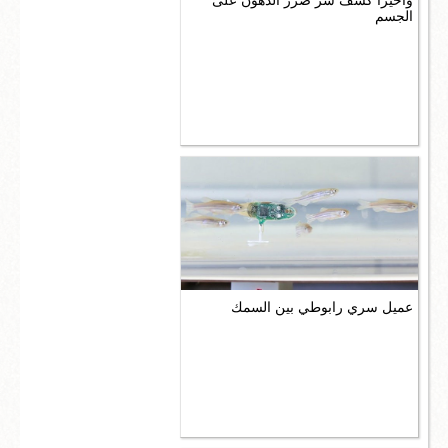
وأخيراً كشف سرّ ضرر الدهون على
الجسم
عميل سري رابوطي بين السمك