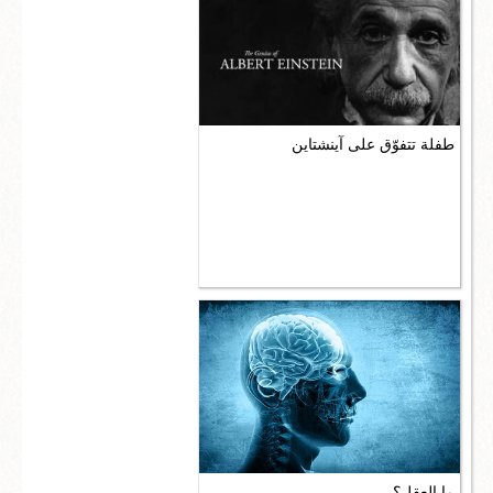
طفلة تتفوّق على آينشتاين
ما العقل؟