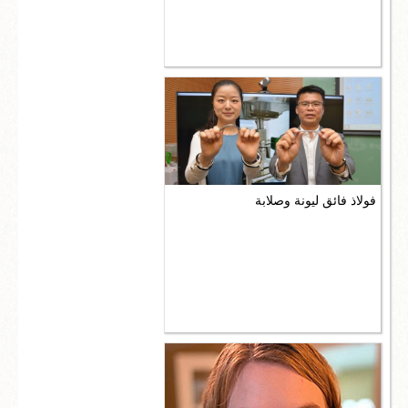
فولاذ فائق ليونة وصلابة