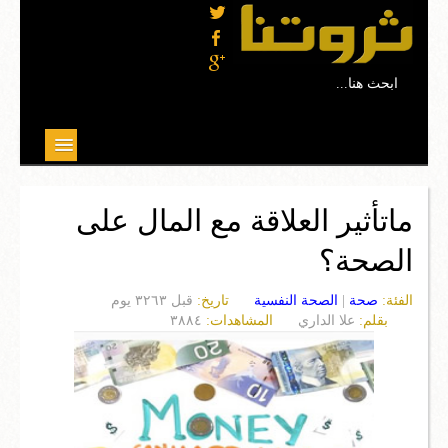
...ابحث هنا
موضوعات مختارة
ماتأثير العلاقة مع المال على
علوم
الصحة؟
تربية وتعليم
الفئة:
صحة
|
الصحة النفسية
تاريخ:
قبل ٣٢٦٣ يوم
بيئة
بقلم:
علا الداري
المشاهدات:
٣٨٨٤
صحة
ثقافة
مجتمع