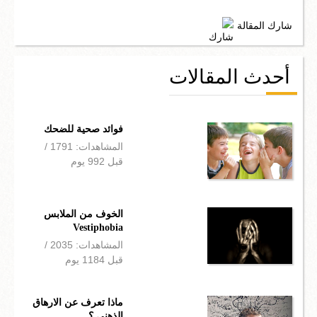
شارك المقالة
أحدث المقالات
فوائد صحية للضحك
المشاهدات: 1791 /
قبل 992 يوم
الخوف من الملابس
Vestiphobia
المشاهدات: 2035 /
قبل 1184 يوم
ماذا تعرف عن الارهاق
الذهني ؟