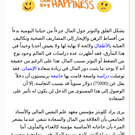
اعمال
تكنولوجيا واختراعات
يشكل القلق والتوتر حول المال جزءاً من حياتنا اليومية بدءاً
من أقساط الرهن والإيجار إلى المصاريف الصحية وتكاليف
سؤال وجواب
العناية ب
الأطفال
ولائحة لا نهاية لها ولا يعيش أحدنا وحيداً في
هذا المأزق، فقد أظهرت عدة دراسات في العالم وجود نوع
من الضغط أو التوتر بسبب المال. هذا على الرغم من حقيقة
أنه لا يوجد ما يثبت دور المال في زيادة سعادة
الإنسان
. فقد
توصلت
دراسة
واسعة قامت بها
جامعة
برينستون أن دخلاً
يقل عن (75000) دولار سنوياً قد يسبب التعاسة، إلا أن
الوصول إلى هذا المستوى من الدخل لن يكون له تأثير على
السعادة
يرى براد كلونتز مؤسس معهد علم النفس المالي والأستاذ
الجامعي بأن العلاقة بين المال والسعادة تنتفي عندما يشعر
المرء بأن حاجاته الأساسية مؤمنة كالغذاء والمأوى، أما
الأسباب وراء التوتر الذي يسببه المال فهي بيولوجية ونفسية