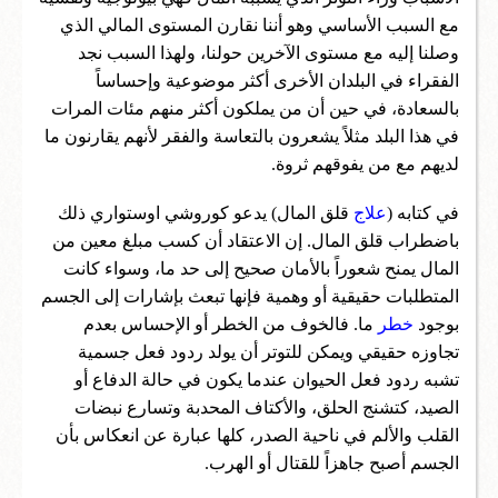
مع السبب الأساسي وهو أننا نقارن المستوى المالي الذي
وصلنا إليه مع مستوى الآخرين حولنا، ولهذا السبب نجد
الفقراء في البلدان الأخرى أكثر موضوعية وإحساساً
بالسعادة، في حين أن من يملكون أكثر منهم مئات المرات
في هذا البلد مثلاً يشعرون بالتعاسة والفقر لأنهم يقارنون ما
لديهم مع من يفوقهم ثروة.
في كتابه (
علاج
قلق المال) يدعو كوروشي اوستواري ذلك
باضطراب قلق المال. إن الاعتقاد أن كسب مبلغ معين من
المال يمنح شعوراً بالأمان صحيح إلى حد ما، وسواء كانت
المتطلبات حقيقية أو وهمية فإنها تبعث بإشارات إلى الجسم
بوجود
خطر
ما. فالخوف من الخطر أو الإحساس بعدم
تجاوزه حقيقي ويمكن للتوتر أن يولد ردود فعل جسمية
تشبه ردود فعل الحيوان عندما يكون في حالة الدفاع أو
الصيد، كتشنج الحلق، والأكتاف المحدبة وتسارع نبضات
القلب والألم في ناحية الصدر، كلها عبارة عن انعكاس بأن
الجسم أصبح جاهزاً للقتال أو الهرب.