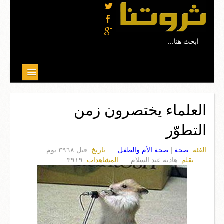
...ابحث هنا
موضوعات مختارة
العلماء يختصرون زمن
علوم
التطوّر
تربية وتعليم
الفئة:
صحة
|
صحة الأم والطفل
تاريخ:
قبل ٣٩٦٨ يوم
بيئة
بقلم:
هادية عبد السلام
المشاهدات:
٣٩١٩
صحة
ثقافة
مجتمع