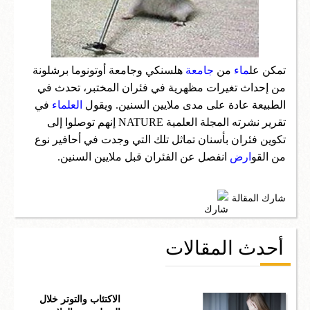
اعمال
تكنولوجيا واختراعات
تمكن عل
ماء
من
جامعة
هلسنكي وجامعة أوتونوما برشلونة
من إحداث تغيرات مظهرية في فئران المختبر، تحدث في
سؤال وجواب
الطبيعة عادة على مدى ملايين السنين. ويقول
العلماء
في
تقرير نشرته المجلة العلمية NATURE إنهم توصلوا إلى
تكوين فئران بأسنان تماثل تلك التي وجدت في أحافير نوع
من القو
ارض
انفصل عن الفئران قبل ملايين السنين.
شارك المقالة
أحدث المقالات
الاكتئاب والتوتر خلال