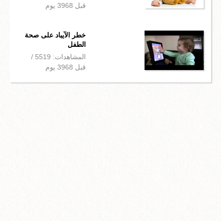
قبل 3968 يوم
خطر الآيباد على صحة
الطفل
المشاهدات: 5519 /
قبل 3968 يوم