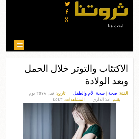
...ابحث هنا
موضوعات مختارة
الاكتئاب والتوتر خلال الحمل
علوم
وبعد الولادة
تربية وتعليم
الفئة:
صحة
|
صحة الأم والطفل
تاريخ:
قبل ٢٥٧٨ يوم
بيئة
بقلم:
علا الداري
المشاهدات:
٤٥٤٣
صحة
ثقافة
مجتمع