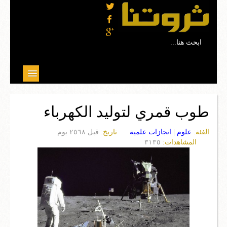
...ابحث هنا
موضوعات مختارة
طوب قمري لتوليد الكهرباء
علوم
الفئة:
علوم
|
انجازات علمية
تاريخ:
قبل ٢٥٦٨ يوم
تربية وتعليم
المشاهدات:
٣١٣٥
بيئة
صحة
ثقافة
مجتمع