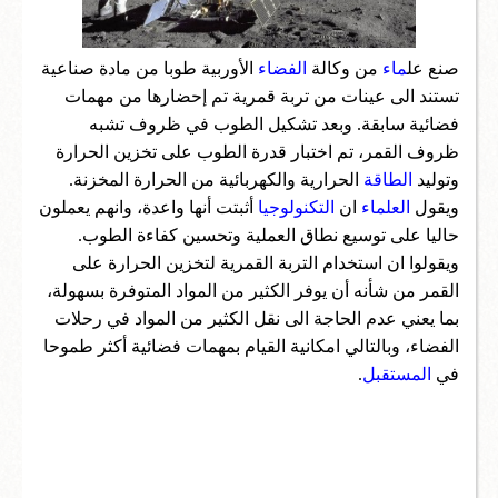
اعمال
صنع عل
ماء
من وكالة
الفضاء
الأوربية طوبا من مادة صناعية
تكنولوجيا واختراعات
تستند الى عينات من تربة قمرية تم إحضارها من مهمات
فضائية سابقة. وبعد تشكيل الطوب في ظروف تشبه
سؤال وجواب
ظروف القمر، تم اختبار قدرة الطوب على تخزين الحرارة
وتوليد
الطاقة
الحرارية والكهربائية من الحرارة المخزنة.
ويقول
العلماء
ان
التكنولوجيا
أثبتت أنها واعدة، وانهم يعملون
حاليا على توسيع نطاق العملية وتحسين كفاءة الطوب.
ويقولوا ان استخدام التربة القمرية لتخزين الحرارة على
القمر من شأنه أن يوفر الكثير من المواد المتوفرة بسهولة،
بما يعني عدم الحاجة الى نقل الكثير من المواد في رحلات
الفضاء، وبالتالي امكانية القيام بمهمات فضائية أكثر طموحا
في
المستقبل
.