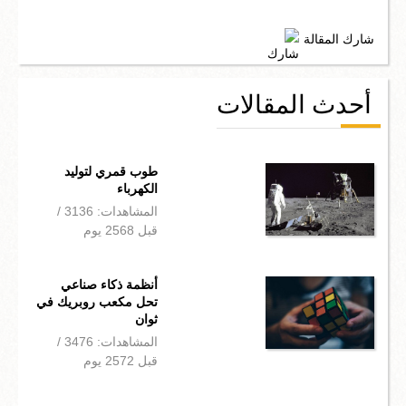
شارك المقالة
أحدث المقالات
طوب قمري لتوليد
الكهرباء
المشاهدات: 3136 /
قبل 2568 يوم
أنظمة ذكاء صناعي
تحل مكعب روبريك في
ثوان
المشاهدات: 3476 /
قبل 2572 يوم